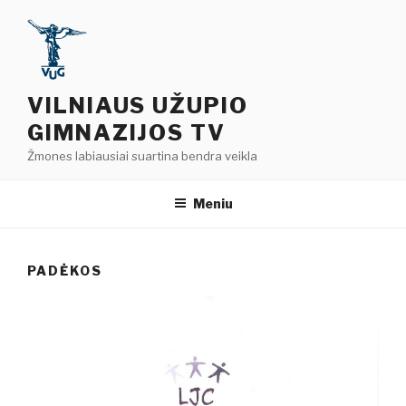
Eiti
prie
turinio
VILNIAUS UŽUPIO
GIMNAZIJOS TV
Žmones labiausiai suartina bendra veikla
Meniu
PADĖKOS